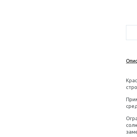
Опис
Крас
стр
При
сред
Огра
солн
заме