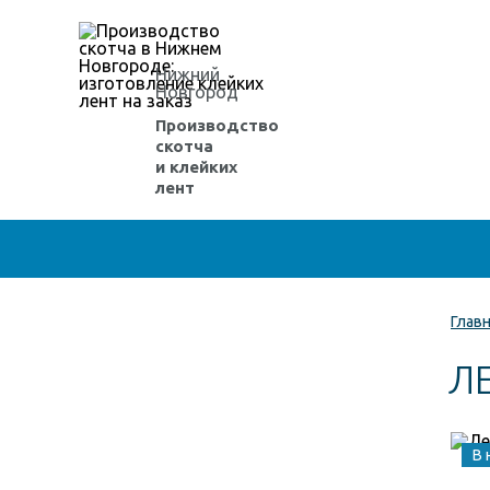
Нижний
Новгород
Производство
скотча
и клейких
лент
Глав
Л
В 