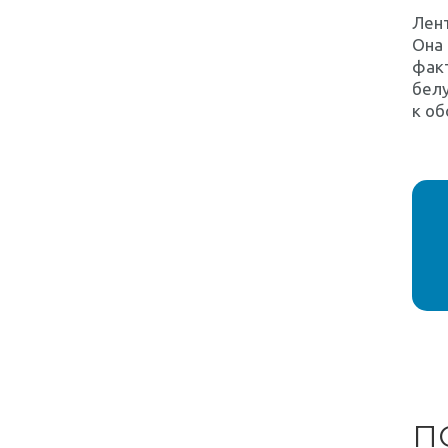
Лент
Она 
факт
белу
к об
П